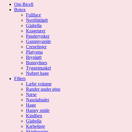
Om Bicell
Botox
Fullface
Nerifititiløft
Glabella
Kragetæer
Panderynker
Gummysmile
Crepelinjer
Platysma
Brynløft
Bunnylines
Tyggemuskel
Nubret hage
Fillers
Læbe volume
Rander under øjne
Næse
Nasolabialer
Hage
Happy smile
Kindben
Glabella
Kæbelinje
Skinbooster